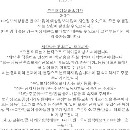
2026.5~
주문후 예상 배송기간
2~3주
(수입보세상품은 변수가 많아 예상일보다 많이 지연될 수 있으며, 주문 후 품절
되는 상황이 발생할 수 있습니다.)
(타이밍이 좋은 경우 예상 배송일보다 빨리 배송될 수 있으나 그 여부는 미리 파
악 불가능합니다.)
세탁방법및 취급시 주의사항
*모든 의류는 기본적으로 드라이클리닝 하셔야합니다.
*세탁 후 착용하길 권장하며, 색깔 옷은 꼭 분리하여 세탁하셔야 합니다.
*모든 상품은 수입보세상품으로서 바느질, 마감, 좌우대칭.. 등등이 브랜드에 비
해 눈에 띄게 미흡할 수 있습니다.
이는 퀄리티의 문제이며, 불량으로 분류되지 않습니다. 이 점 숙지하시고 주문
주시기 바랍니다.
*수입보세상품으로서 AS는 불가능합니다.
*상단 공지 내용과 하단 주문전 필독사항을 꼭 숙지해 주세요~
*하단 주문취소/교환/반품 공지내용을 꼭 숙지해 주세요~
법칙상으로 공정거래위원회에서 규정하는 반품/교환 가이드라인을 준수하나
모든 상품이 1:1 개별 수입되는 상품이며, 일반 보세상품과 달리 수입상품 특성
상 취소/교환/반품이 불가능한 경우가 많으며, 주문취소/교환/반품시 해외 운송
비가 청구됩니다.
_취소/교환/반품 시 해외왕복배송비 14,000원 + 국내왕복배송비 6,000원이 청
구됩니다.