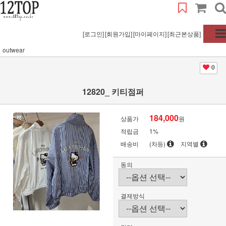
[로그인]
[회원가입]
[마이페이지]
[최근본상품]
outwear
0
12820_ 키티점퍼
184,000
상품가
원
적립금
1%
배송비
(차등)
지역별
동의
결제방식